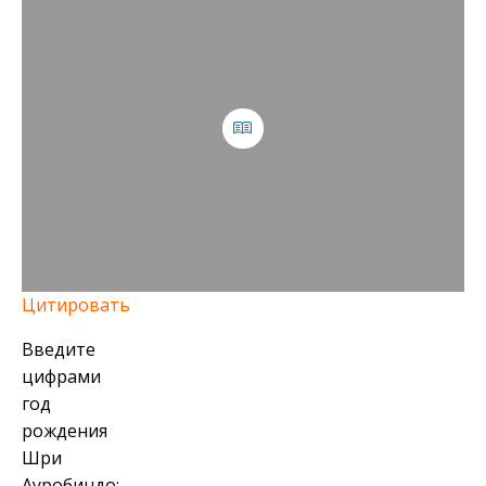
Цитировать
Введите
цифрами
год
рождения
Шри
Ауробиндо: