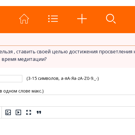
ельзя , ставить своей целью достижения просветления
а время медитации?
(3-15 символов, а-яА-Яa-zA-Z0-9._-)
 в одном слове макс.)