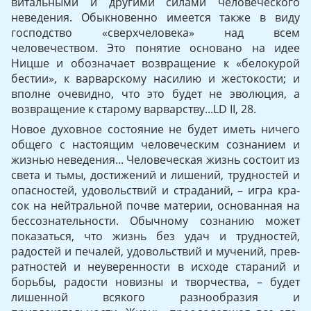
витальными и другими силами человеческого
неведения. Обыкновенно имеется также в виду
господство «сверхчеловека» над всем
человечеством. Это понятие основано на идее
Ницше и обозначает возвращение к «белокурой
бестии», к варварскому насилию и жестокости; и
вполне очевидно, что это будет не эволюция, а
возвращение к старому варварству...LD II, 28.
Новое духовное состояние не будет иметь ничего
общего с настоящим человеческим сознанием и
жизнью неведения... Чело­веческая жизнь состоит из
света и тьмы, достижений и лишений, трудностей и
опасностей, удовольствий и страданий, – игра кра­
сок на нейтральной почве материи, основанная на
бессознатель­ности. Обычному сознанию может
показаться, что жизнь без удач и трудностей,
радостей и печалей, удовольствий и мучений, прев­
ратностей и неуверенности в исходе стараний и
борьбы, радости новизны и творчества, – будет
лишенной всякого разнообразия и