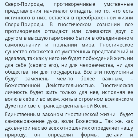
Сверх-Природы, противоречивые умственные
представления начинают отпадать, но то, что есть
истинного в них, остается в преображенной жизни
Сверх-Природы. В гностическом сознании все
противоречия отпадают или слива­ются друг с
другом в высшую гармонию бытия в объединенном
самопознании и познании мира. Гностическое
существо откажется от умственных представлений и
идеалов, так как у него не будет побуждений жить ни
для себя (своего эго), ни для человечества, ни для
общества, ни для государства. Все эти полуистины
будут заменены чем-то более важным, –
Божественной Действитель­ностью. Гностическая
личность будет жить только для нее, испол­няя ее
волю в себе и во всем, жить в огромном вселенском
Духе при свете трансцендентальной Воли...
Единственным законом гностической жизни будет
самовыражение духа, воли Божества... Так же, как
дух внутри нас во всех отношениях определяет нашу
природу, он определит формы, де­тали и