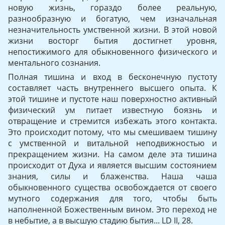
новую жизнь, гораздо более реальную,
разнообразную и богатую, чем изначальная
незначительность умственной жизни. В этой новой
жизни восторг бытия достигнет уровня,
непостижимого для обык­новенного физического и
ментального сознания.
Полная тишина и вход в бесконечную пустоту
составляет часть внутреннего высшего опыта. К
этой тишине и пустоте наш поверхностно активный
физический ум питает известную боязнь и
отвращение и стремится избежать этого контакта.
Это происходит потому, что мы смешиваем тишину
с умственной и витальной не­подвижностью и
прекращением жизни. На самом деле эта тишина
происходит от Духа и является высшим состоянием
знания, силы и блаженства. Наша чаша
обыкновенного существа освобождается от своего
мутного содержания для того, чтобы быть
наполненной Божественным вином. Это переход не
в небытие, а в высшую ста­дию бытия... LD II, 28.