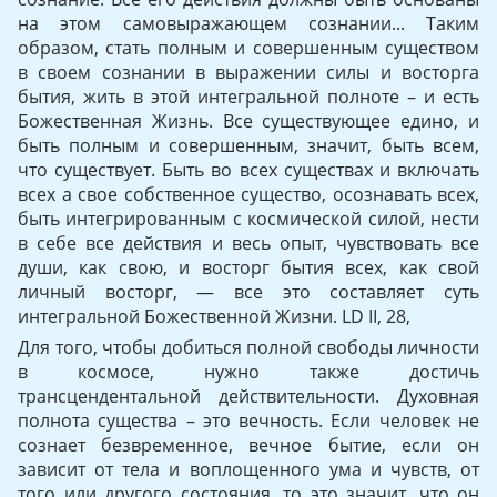
на этом самовыражающем сознании... Таким
образом, стать полным и совер­шенным существом
в своем сознании в выражении силы и востор­га
бытия, жить в этой интегральной полноте – и есть
Божественная Жизнь. Все существующее едино, и
быть полным и совершен­ным, значит, быть всем,
что существует. Быть во всех существах и включать
всех а свое собственное существо, осознавать всех,
быть интегрированным с космической силой, нести
в себе все действия и весь опыт, чувствовать все
души, как свою, и восторг бытия всех, как свой
личный восторг, — все это составляет суть
интегральной Божественной Жизни. LD II, 28,
Для того, чтобы добиться полной свободы личности
в космосе, нужно также достичь
трансцендентальной действительности. Ду­ховная
полнота существа – это вечность. Если человек не
созна­ет безвременное, вечное бытие, если он
зависит от тела и вопло­щенного ума и чувств, от
того или другого состояния, то это зна­чит, что он