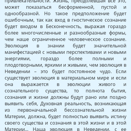
привлекательности. Жизнь, преодолевшая все это,
может показаться бесформенной, пустой и
однообразной. Но такое предположение будет
ошибочным, так как вход в гностическое сознание
будет входом в Бесконечность, выражая гораздо
более многочисленные и разнообразные формы,
чем наше ограниченное человеческое сознание.
Эволюция в знании будет значительной
манифестацией с новыми перспективами и новыми
энергиями, гораздо более пол­ными и
плодотворными, яркими и живыми, чем эволюция в
Неве­дении – это будет постоянное чудо. Если
существует эволюция в материальном мире и если
она выражается в эволюции живого и
сознательного существа, то полнота бытия,
сознания и жизни должны будут рано или поздно
выявить себя, Духовная реаль­ность, возникающая
из первоначальной бессознательной жизни
Материи, должна, будет полностью выявить истину
своего сущест­ва и сознания в этой жизни и в этой
Материи... Наша эволюция в Неведении, с ее