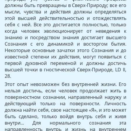
должны быть превращены в Сверх-Природу; все его
мысли, чувст­ва и действия должны определяться
этой высшей действитель­ностью и отождествлять
себя с ней. Все это достигается полностью, только
когда человек эволюционирует от неведения к
знанию и посредством знания достигает высшего
Сознания с его динамикой и восторгом бытия.
Некоторые основные зачатки этого Сознания и до
известной степени их действия, могут появиться с
первой ду­ховной переменой и должны достичь
высшей точки в гностической Сверх-Природе, LD II,
28.
Этот опыт невозможен без внутренней жизни. Его
нельзя дос­тичь, если человек продолжает жить в
поверхностном сознании, направленный наружу и
действующий только на поверхности. Личность
должна найти себя, свое настоящее «Я», и это может
быть сделано, только войдя внутрь себя и живя
внутри... Для нор­мального сознания эта
направленность внутрь и жизнь на внут­реннем