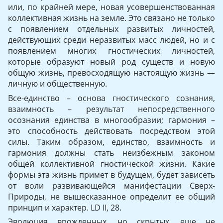
или, по крайней мере, новая усовершенствованная
коллективная жизнь на земле. Это связано не только
с появлением отдельных развитых личнос­тей,
действующих среди неразвитых масс людей, но и с
появле­нием многих гностических личностей,
которые образуют новый род существ и новую
общую жизнь, превосходящую настоящую жизнь —
личную и общественную.
Все-единство – основа гностического сознания,
взаимность – результат непосредственного
осознания единства в многообразии; гармония –
это способность действовать посредством этой
силы. Таким образом, единство, взаимность и
гармония должны стать неизбежным законом
общей коллективной гностической жизни. Какие
формы эта жизнь примет в будущем, будет зависеть
от воли развивающейся манифестации Сверх-
Природы, не вышесказан­ное определит ее общий
принцип и характер. LD II, 28.
Эволюция врожденных, но скрытых, еще не