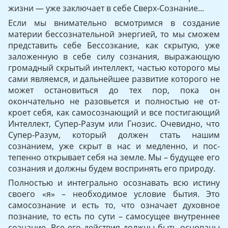
жизни — уже заключает в себе Сверх-Сознание...
Если мы внимательно всмотримся в создание
материи бессоз­нательной энергией, то мы сможем
представить себе Бессозкание, как скрытую, уже
заложенную в себе силу сознания, выражающую
громадный скрытый интеллект, частью которого мы
сами явля­емся, и дальнейшее развитие которого не
может остановиться до тех пор, пока он
окончательно не разовьется и полностью не от­
кроет себя, как самосознающий и все постигающий
Интеллект, Су­пер-Разум или Гнозис. Очевидно, что
Супер-Разум, который дол­жен стать нашим
сознанием, уже скрыт в нас и медленно, и пос­
тепенно открывает себя на земле. Мы – будущее его
сознания и должны будем воспринять его природу.
Полностью и интегрально осознавать всю истину
своего «я» – необходимое условие бытия. Это
самосознание и есть то, что оз­начает духовное
познание, то есть по сути – самосущее внутреннее
сознание. Все его действия должны быть основаны