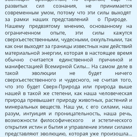
развитых сил соз­нания, не принимается
современным умом, потому что эти силы выходят
за рамки наших представлений о Природе.
Нашему предвзятому мнению, основанному на
ограниченном опыте, эти силы кажутся
сверхъестественными, чудесными, оккультными, так
как они выходят за границы известных нам действий
материаль­ной энергии, которая в настоящее время
обычно считается един­ственной причиной и
манифестацией Всемирной Силы... На самом деле в
такой эволюции не будет ничего
сверхъестественного и чу­десного, не считая того,
что это будет Сверх-Природа или природа выше
нашей в такой же степени, как наша человеческая
природа превышает природу животных, растений и
минеральных веществ. Наш ум, с его силами, наш
разум, интуиция и проницательность, наша речь,
возможности философического и эстетического
откры­тия истин и бытия и управление этими силами
представляют эво­люцию, которая уже произошла...