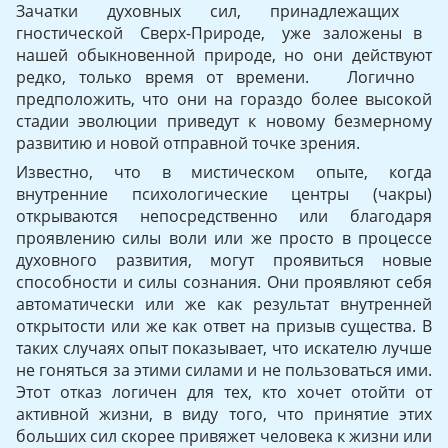
Зачатки духовных сил, принад­лежащих
гностической Сверх-Природе, уже заложены в
нашей обыкновенной природе, но они действуют
редко, только время от времени. Логично
предположить, что они на гораздо более высокой
стадии эволюции приведут к новому безмерному
развитию и но­вой отправной точке зрения.
Известно, что в мистическом опыте, когда
внутренние психо­логические центры (чакры)
открываются непосредственно или благодаря
проявлению силы воли или же просто в процессе
ду­ховного развития, могут проявиться новые
способности и силы сознания. Они проявляют себя
автоматически или же как резуль­тат внутренней
открытости или же как ответ на призыв существа. В
таких случаях опыт показывает, что искателю лучше
не гонять­ся за этими силами и не пользоваться ими.
Этот отказ логичен для тех, кто хочет отойти от
активной жизни, в виду того, что при­нятие этих
больших сил скорее привяжет человека к жизни или