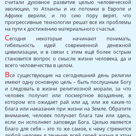
считали духовное развитие целью человеческой
эволюции, то Атланты и их потомки в Европе и
Африке верили, и по сию пору верят, что
прогрессивные технологии решат все их проблемы
на пути к достижению материального счастья.
С
егодня некоторые начинают понимать,
гибельность идей современной денежной
цивилизации, и в связи с этим ещё более острым
становится вопрос о смысле жизни человека, да и
всего человечества в целом.
В
се существующие на сегодняшний день религии
имеют одну основную цель – быть послушным Богу
и следовать в жизни религиозной морали, за что
человек получит или посмертное воздаяние, в
котором его ожидает рай или ад, или же какие-то
блага или наказания при жизни на Земле. Обратите
внимание, человек получает блага там или здесь,
если он исполняет заповеди Бога. Целью является
благо для себя – это то же самое, к чему стремится
любой человек в течение всей своей жизни в этом